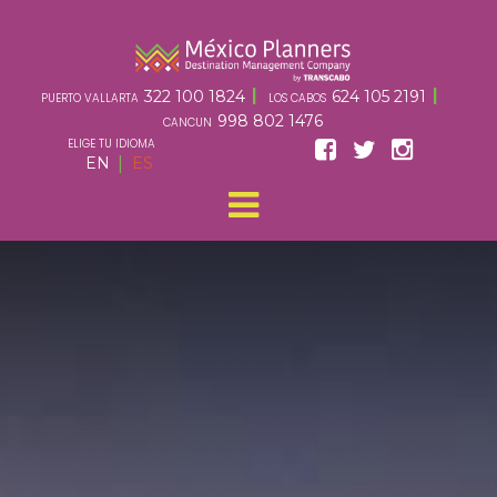
|
|
322 100 1824
624 105 2191
PUERTO VALLARTA
LOS CABOS
998 802 1476
CANCUN
ELIGE TU IDIOMA
|
EN
ES